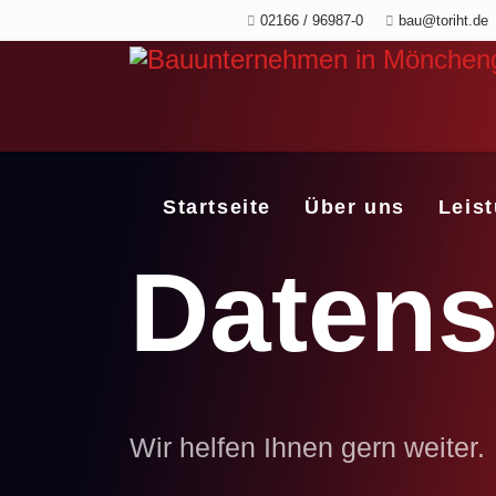
02166 / 96987-0
bau@toriht.de
Startseite
Über uns
Leis
Datens
Wir helfen Ihnen gern weiter.