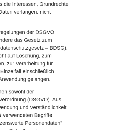
s die Interessen, Grundrechte
aten verlangen, nicht
tzregelungen der DSGVO
ondere das Gesetz zum
sdatenschutzgesetz – BDSG).
cht auf Löschung, zum
, zur Verarbeitung für
nzelfall einschließlich
r Anwendung gelangen.
nen sowohl der
ndverordnung (DSGVO). Aus
wendung und Verständlichkeit
G verwendeten Begriffe
ützenswerte Personendaten"