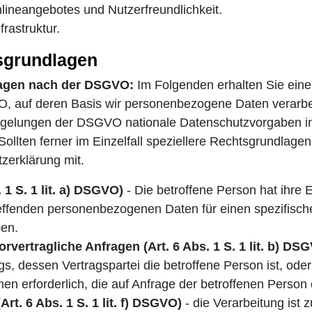
nlineangebotes und Nutzerfreundlichkeit.
rastruktur.
sgrundlagen
lagen nach der DSGVO:
Im Folgenden erhalten Sie eine
 auf deren Basis wir personenbezogene Daten verarbei
egelungen der DSGVO nationale Datenschutzvorgaben i
Sollten ferner im Einzelfall speziellere Rechtsgrundlagen
zerklärung mit.
 1 S. 1 lit. a) DSGVO)
- Die betroffene Person hat ihre E
reffenden personenbezogenen Daten für einen spezifisc
en.
rvertragliche Anfragen (Art. 6 Abs. 1 S. 1 lit. b) DS
ags, dessen Vertragspartei die betroffene Person ist, ode
n erforderlich, die auf Anfrage der betroffenen Person 
rt. 6 Abs. 1 S. 1 lit. f) DSGVO)
- die Verarbeitung ist 