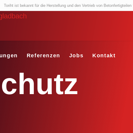
Toriht ist bekannt für die Herstellung und den Vertrieb
von Betonfertigteile
tungen
Referenzen
Jobs
Kontakt
chutz